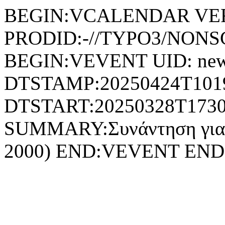
BEGIN:VCALENDAR VER
PRODID:-//TYPO3/NONSG
BEGIN:VEVENT UID: news-
DTSTAMP:20250424T101
DTSTART:20250328T1730
SUMMARY:Συνάντηση για τ
2000) END:VEVENT EN