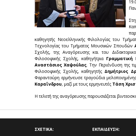
19
Παν
Στ
Καπ
παρ
καθηγητής Νεοελληνικής Φιλολογίας του Τμήμα
Τεχνολογίας του Τμήματος Μουσικών Σπουδών
Α
Σχολής, της Αναγόρευσης και του Διδακτορικ
Φιλοσοφικής Σχολής, καθηγήτρια
Γραμματική
Αναστάσιος Χαψούλας
.
Την Περιένδυση της τι
Φιλοσοφικής Σχολής, καθηγητής
Δημήτριος Δ
Φαραντούρη ερμήνευσε τραγούδια μελοποιημένη
Καραΐνδρου
, μαζί με τους ερμηνευτές
Τάση Χρι
Η τελετή της αναγόρευσης παρουσιάζεται βιντεοσ
ΣΧΕΤΙΚΑ:
ΕΚΠΑΙΔΕΥΣΗ: