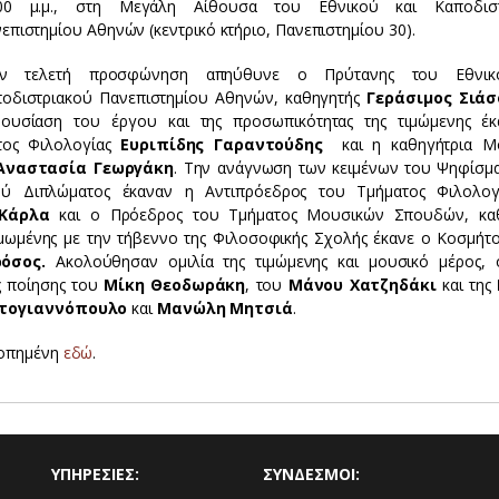
.00 μ.μ., στη Μεγάλη Αίθουσα του Εθνικού και Καποδιστ
επιστημίου Αθηνών (κεντρικό κτήριο, Πανεπιστημίου 30).
ην τελετή προσφώνηση απηύθυνε ο Πρύτανης του Εθνικ
οδιστριακού Πανεπιστημίου Αθηνών, καθηγητής
Γεράσιμος Σιάσ
ουσίαση του έργου και της προσωπικότητας της τιμώμενης έ
τος Φιλολογίας
Ευριπίδης Γαραντούδης
και η καθηγήτρια Μ
ναστασία Γεωργάκη
. Την ανάγνωση των κειμένων του Ψηφίσμα
ού Διπλώματος έκαναν η Αντιπρόεδρος του Τμήματος Φιλολογ
 Κάρλα
και ο Πρόεδρος του Τμήματος Μουσικών Σπουδών, κα
μωμένης με την τήβεννο της Φιλοσοφικής Σχολής έκανε ο Κοσμήτο
ρόσος.
Ακολούθησαν ομιλία της τιμώμενης και μουσικό μέρος,
ς ποίησης του
Μίκη Θεοδωράκη
, του
Μάνου Χατζηδάκι
και της
στογιαννόπουλο
και
Μανώλη Μητσιά
.
κοπημένη
εδώ
.
ΥΠΗΡΕΣΙΕΣ:
ΣΥΝΔΕΣΜΟΙ: