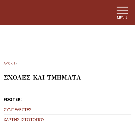
Skip to main navigation
Skip to main content
Skip to page footer
MENU
ΑΡΧΙΚΗ
»
ΣΧΟΛΕΣ ΚΑΙ ΤΜΗΜΑΤΑ
FOOTER:
ΣΥΝΤΕΛΕΣΤΕΣ
ΧΑΡΤΗΣ ΙΣΤΟΤΟΠΟΥ