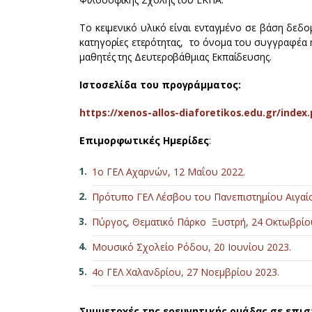
Το κειμενικό υλικό είναι ενταγμένο σε βάση δεδο
κατηγορίες ετερότητας, το όνομα του συγγραφέα ή 
μαθητές της Δευτεροβάθμιας Εκπαίδευσης.
Ιστοσελίδα του προγράμματος:
https://xenos-allos-diaforetikos.edu.gr/index
Επιμορφωτικές Ημερίδες
:
1ο ΓΕΛ Αχαρνών, 12 Μαΐου 2022.
Πρότυπο ΓΕΛ Λέσβου του Πανεπιστημίου Αιγαίο
Πύργος, Θεματικό Πάρκο Ξυστρή, 24 Οκτωβρίο
Μουσικό Σχολείο Ρόδου, 20 Ιουνίου 2023.
4ο ΓΕΛ Χαλανδρίου, 27 Νοεμβρίου 2023.
Συμμετοχές της ερευνητικής ομάδας σε επι