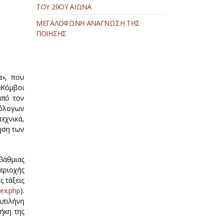
ΤΟΥ 20ΟΥ ΑΙΩΝΑ
ΜΕΓΑΛΟΦΩΝΗ ΑΝΑΓΝΩΣΗ ΤΗΣ
ΠΟΙΗΣΗΣ
α», που
«Κόμβοι
από τον
λόλογων
εχνικά,
νηση των
βάθμιας
περιοχής
 τάξεις
dex.php
).
Μυτιλήνη
ήκη της