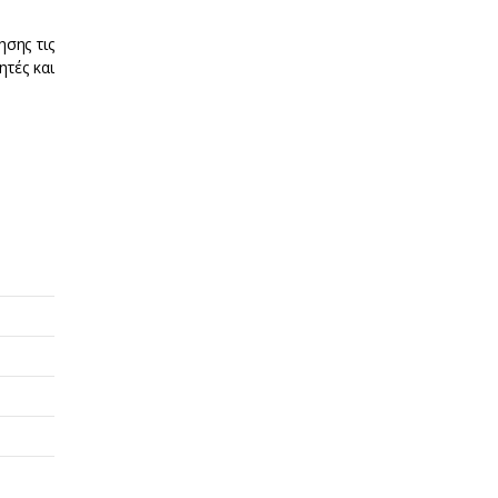
ησης τις
ητές και