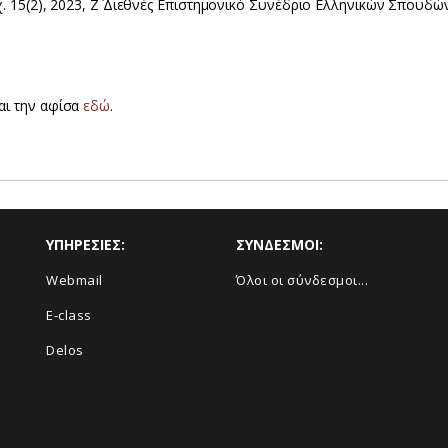
τχ. 15(2), 2023, Ζ΄ Διεθνές Επιστημονικό Συνέδριο Ελληνικών Σπουδώ
αι την αφίσα
εδώ
.
ΥΠΗΡΕΣΙΕΣ:
ΣΥΝΔΕΣΜΟΙ:
Webmail
Όλοι οι σύνδεσμοι...
E-class
Delos