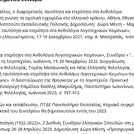
λος, ο διαφορετικός: ταυτότητα και ετερότητα στα Ανθολόγια
 γνώση: τα σχολικά εγχειρίδια στο ελληνικό κράτος», Αθήνα, Εθνικ
Ινστιτούτο Εκπαιδευτικής Πολιτικής. Δημοσίευση: Δώρα Μέντη – Μα
: ταυτότητα και ετερότητα στα Ανθολόγια Λογοτεχνικών Κειμένων»,
ο ελληνικό κράτος
, 17-19 Δεκεμβρίου 2021, επιμ. Α. Μαστραπάς, Ινστ
αι ετερότητα στα Ανθολόγια Λογοτεχνικών Κειμένων», Συνέδριο « “…
ε τη λογοτεχνία», Ιωάννινα, 19-20 Νοεμβρίου 2022. Διοργάνωση:
 Φιλολογίας, Τομέας Μεσαιωνικής και Νέας Ελληνικής Φιλολογίας.
 ταυτότητα και ετερότητα στα
Ανθολόγια Λογοτεχνικών Κειμένων
τη
όγος». Η διασταύρωση της θρησκείας με τη λογοτεχνία. Πρακτικά
 Εισαγωγή-Επιμέλεια Βασίλης Μακρυδήμας, Πανεπιστήμιο Ιωαννίνων
ς Φιλολογίας, Ιωάννινα 2023, σ. 397-412.
ών και εκπαίδευση», ΠΤΔΕ Πανεπιστήμιο Θεσσαλίας, Κτιριακό συγκρ
κτικά του Συνεδρίου θα δημοσιευτούν εντός του 2023.
ποίηση (1922-2022)», Ζ΄ Διεθνές Συνέδριο Ελληνικών Σπουδών στη 
όσωφ 26-28 Απριλίου 2023. Δημοσίευση: Δώρα Μέντη, «Προσφυγικέ