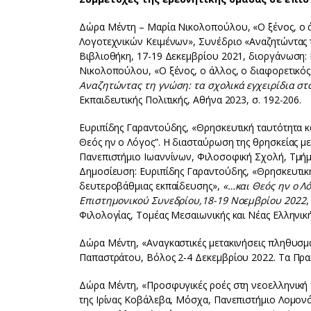
Δώρα Μέντη – Μαρία Νικολοπούλου, «Ο ξένος, ο άλ
Λογοτεχνικών Κειμένων», Συνέδριο «Αναζητώντας τη
Βιβλιοθήκη, 17-19 Δεκεμβρίου 2021, διοργάνωση: 
Νικολοπούλου, «Ο ξένος, ο άλλος, ο διαφορετικός
Αναζητώντας τη γνώση: τα σχολικά εγχειρίδια στ
Εκπαιδευτικής Πολιτικής, Αθήνα 2023, σ. 192-206.
Ευριπίδης Γαραντούδης, «Θρησκευτική ταυτότητα κ
Θεός ην ο Λόγος”. Η διασταύρωση της θρησκείας μ
Πανεπιστήμιο Ιωαννίνων, Φιλοσοφική Σχολή, Τμήμα
Δημοσίευση: Ευριπίδης Γαραντούδης, «Θρησκευτική
δευτεροβάθμιας εκπαίδευσης»,
«…και Θεός ην ο Λ
Επιστημονικού Συνεδρίου,
18-19 Νοεμβρίου 2022
,
Φιλολογίας, Τομέας Μεσαιωνικής και Νέας Ελληνική
Δώρα Μέντη, «Αναγκαστικές μετακινήσεις πληθυσμ
Παπαστράτου, Βόλος 2-4 Δεκεμβρίου 2022. Τα Πρα
Δώρα Μέντη, «Προσφυγικές ροές στη νεοελληνική 
της Ιρίνας Κοβάλεβα, Μόσχα, Πανεπιστήμιο Λομον