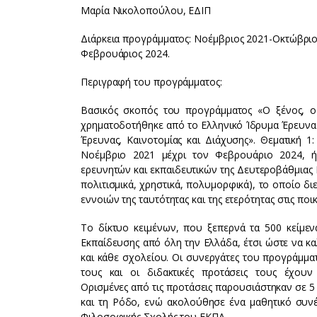
Μαρία Νικολοπούλου, ΕΔΙΠ
Διάρκεια προγράμματος: Νοέμβριος 2021-Οκτώβριο
Φεβρουάριος 2024.
Περιγραφή του προγράμματος:
Βασικός σκοπός του προγράμματος «Ο ξένος, ο 
χρηματοδοτήθηκε από το Ελληνικό Ίδρυμα Έρευνας 
Έρευνας, Καινοτομίας και Διάχυσης». Θεματική 
Νοέμβριο 2021 μέχρι τον Φεβρουάριο 2024, ή
ερευνητών και εκπαιδευτικών της Δευτεροβάθμιας 
πολιτισμικά, χρηστικά, πολυμορφικά), το οποίο δι
εννοιών της ταυτότητας και της ετερότητας στις ποι
Το δίκτυο κειμένων, που ξεπερνά τα 500 κείμεν
Εκπαίδευσης από όλη την Ελλάδα, έτσι ώστε να καλύ
και κάθε σχολείου. Οι συνεργάτες του προγράμματ
τους και οι διδακτικές προτάσεις τους έχου
Ορισμένες από τις προτάσεις παρουσιάστηκαν σε 5 
και τη Ρόδο, ενώ ακολούθησε ένα μαθητικό συν
Φιλοσοφικής Σχολής του ΕΚΠΑ.