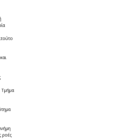
ή
ρία
ιτούτο
και
ς
, Τμήμα
ότημα
μνήμη
ς ροές