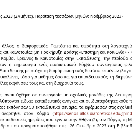
ς 2023 (24 μήνες). Παράταση τεσσάρων μηνών: Νοέμβριος 2023-
άλλος, ο διαφορετικός: Ταυτότητα και ετερότητα στη λογοτεχνί
και Καινοτομίας (3η Προκήρυξη Δράσης «Επιστήμη και Κοινωνία» - 
1: Κόμβοι Έρευνας & Καινοτομίας στην Εκπαίδευση), την περίοδο 
ταν η δημιουργία ενός διαδικτυακού Κόμβου συνεργασίας φι
Εκπαίδευσης με στόχο τη διαμόρφωση ενός δικτύου κειμένων (λογοτ
ευκολύνει, τόσο για μαθητές όσο και για εκπαιδευτικούς, τη διερεύ
κίλες εκφάνσεις τους και στη διαχρονία τους.
α, αναπτύχθηκε σε συνεργασία με σχολικές μονάδες της Δευτερο
πτονται ειδικές εκπαιδευτικές ανάγκες και οι ιδιαιτερότητες κάθε 
ος εκπόνησαν 53 εκπαιδευτικά σενάρια, τα εφάρμοσαν στις σχολικές
ν αναρτηθεί στον Κόμβο (
https://xenos-allos-diaforetikos.edu.gr/in
εκπαιδευτικές ημερίδες που έγιναν στην Αθήνα (2), τον Πύργο, τη 
έδριο που πραγματοποιήθηκε στις 26 Οκτώβριο 2023 στη Βιβλιοθ