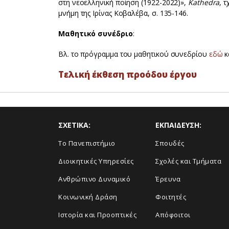
στη νεοελληνική ποίηση (1922-2022)»,
Kathedra
, 
μνήμη της Ιρίνας Κοβαλέβα, σ. 135-146.
Μαθητικό συνέδριο
:
Βλ. το πρόγραμμα του μαθητικού συνεδρίου
εδώ
κ
Τελική έκθεση προόδου έργου
ΣΧΕΤΙΚΑ:
ΕΚΠΑΙΔΕΥΣΗ:
Το Πανεπιστήμιο
Σπουδές
Διοικητικές Υπηρεσίες
Σχολές και Τμήματα
Ανθρώπινο Δυναμικό
Έρευνα
Κοινωνική Δράση
Φοιτητές
Ιστορία και Προοπτικές
Απόφοιτοι