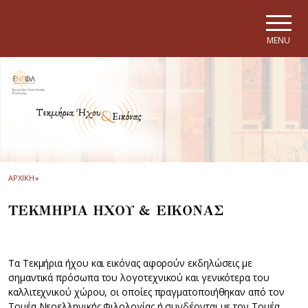
Skip to main navigation
Skip to main content
Skip to page footer
MENU
ΑΡΧΙΚΗ
»
ΤΕΚΜΗΡΙΑ ΗΧΟΥ & ΕΙΚΟΝΑΣ
Τα Τεκμήρια ήχου και εικόνας αφορούν εκδηλώσεις με
σημαντικά πρόσωπα του λογοτεχνικού και γενικότερα του
καλλιτεχνικού χώρου, οι οποίες πραγματοποιήθηκαν από τον
Τομέα Νεοελληνικής Φιλολογίας ή συνδέονται με τον Τομέα