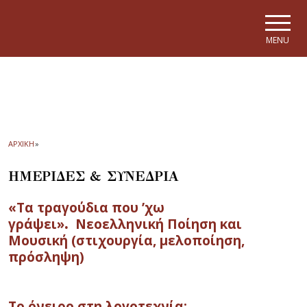
Skip to main navigation
Skip to main content
Skip to page footer
MENU
ΑΡΧΙΚΗ
»
ΗΜΕΡΙΔΕΣ & ΣΥΝΕΔΡΙΑ
«Τα τραγούδια που ’χω
γράψει»
.
Νεοελληνική Ποίηση και
Μουσική
(στιχουργία, μελοποίηση,
πρόσληψη)
Το όνειρο στη λογοτεχνία: