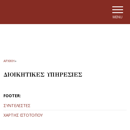
Skip to main navigation
Skip to main content
Skip to page footer
MENU
ΑΡΧΙΚΗ
»
ΔΙΟΙΚΗΤΙΚΕΣ ΥΠΗΡΕΣΙΕΣ
FOOTER:
ΣΥΝΤΕΛΕΣΤΕΣ
ΧΑΡΤΗΣ ΙΣΤΟΤΟΠΟΥ